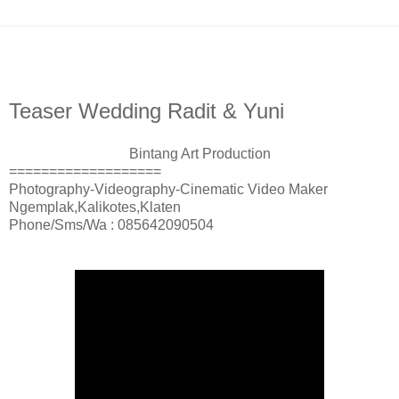
Teaser Wedding Radit & Yuni
Bintang Art Production
===================
Photography-Videography-Cinematic Video Maker
Ngemplak,Kalikotes,Klaten
Phone/Sms/Wa : 085642090504